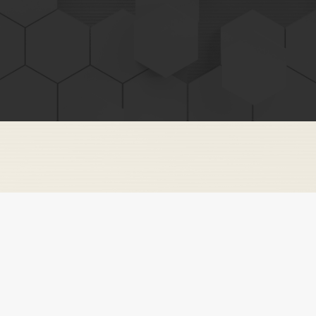
Як часто ви кидали розпочатий курс
навчання?
А як ви вважаєте, у чому причина?
Ні, головна причина точно не вас. Точніше не
зовсім у вас.
Річ у тому, що ви неправильно побудували